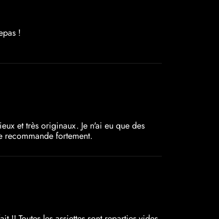
epas !
ux et très originaux. Je n'ai eu que des
. Je recommande fortement.
 !! Toutes les assiettes sont reparties vides.