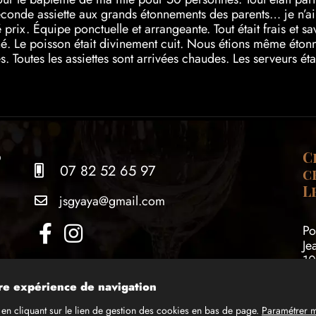
conde assiette aux grands étonnements des parents… je n’ai 
 prix. Équipe ponctuelle et arrangeante. Tout était frais et sa
ffiné. Le poisson était divinement cuit. Nous étions même éto
. Toutes les assiettes sont arrivées chaudes. Les serveurs ét
yeux fermés. Hâte de renouveler l’expérience avec la même 
?
C
07 82 52 65 97
c
L
jsgyaya@gmail.com
Po
Je
10
Pi
tre expérience de navigation
en cliquant sur le lien de gestion des cookies en bas de page.
Paramétrer 
Re