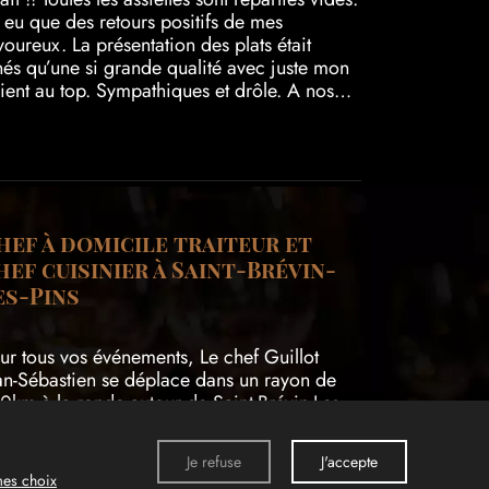
eu que des retours positifs de mes
voureux. La présentation des plats était
nnés qu’une si grande qualité avec juste mon
aient au top. Sympathiques et drôle. A nos
équipe. Un grand merci à vous
hef à domicile traiteur et
hef cuisinier à Saint-Brévin-
es-Pins
ur tous vos événements, Le chef Guillot
an-Sébastien se déplace dans un rayon de
0km à la ronde autour de Saint-Brévin-Les-
ns.
Je refuse
J'accepte
mes choix
cherches fréquentes