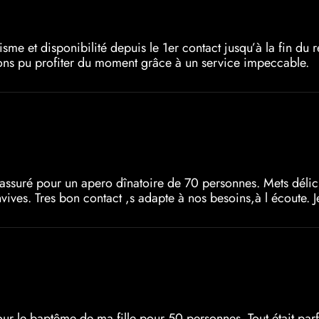
isme et disponibilité depuis le 1er contact jusqu’à la fin du r
ns pu profiter du moment grâce à un service impeccable.
assuré pour un apero dînatoire de 70 personnes. Mets délicie
onvives. Tres bon contact ,s adapte à nos besoins,à l écoute
ur le baptême de ma fille pour 50 personnes. Tout était parfait